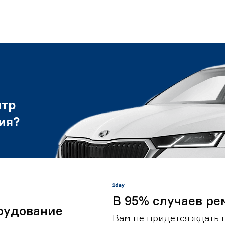
нтр
ия?
В 95% случаев ре
рудование
Вам не придется ждать 