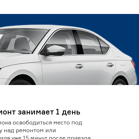
монт занимает 1 день
пока освободиться место под
у над ремонтом или
ля уже 15 минут после приезда.