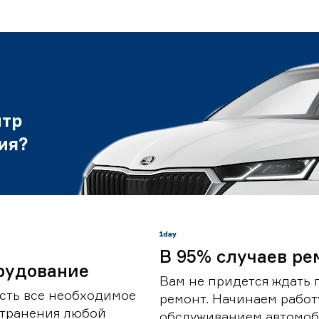
нтр
ия?
В 95% случаев ре
рудование
Вам не придется ждать 
сть все необходимое
ремонт. Начинаем работ
странения любой
обслуживанием автомоби