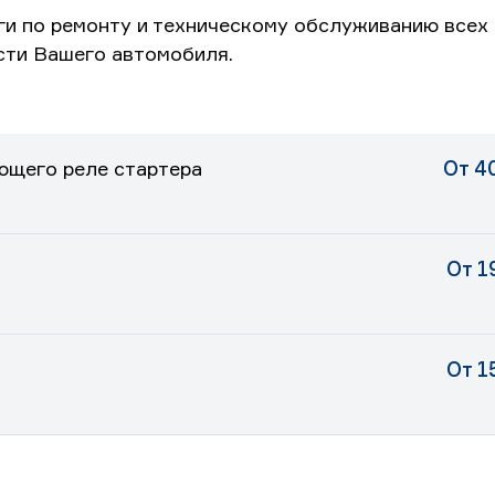
ги по ремонту и техническому обслуживанию всех 
сти Вашего автомобиля.
ющего реле стартера
От 4
От 1
От 1