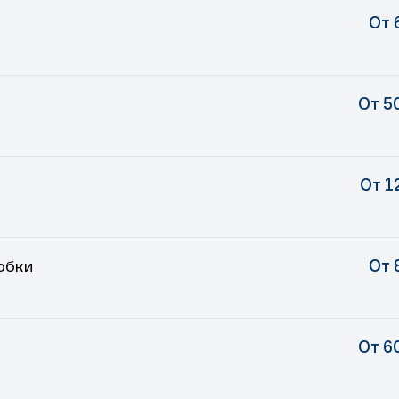
От 
От 5
От 1
обки
От 
От 6